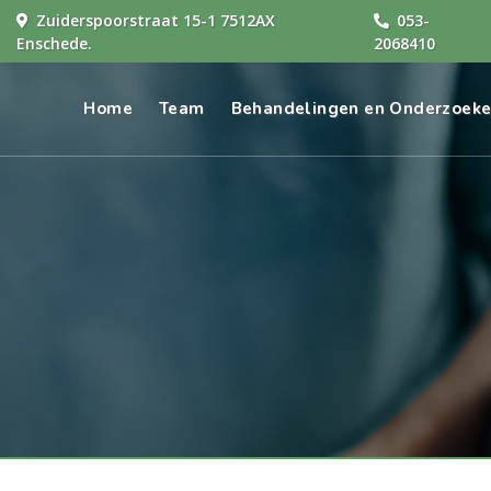
Zuiderspoorstraat 15-1 7512AX
053-
Enschede.
2068410
Home
Team
Behandelingen en Onderzoek